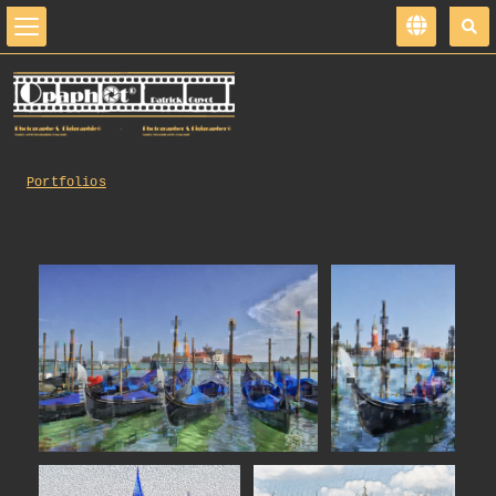
Portfolios
VeniseEnSonges_Purchase_IT