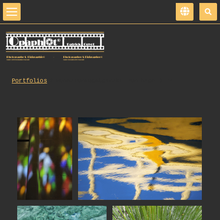
Portfolios
VonNaturAusAbstrakt_Purchase_DE